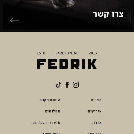
צרו קשר
פדריק
לעמוד
Tiktok
2025
link
הפייסבוק
תפריט
הזמנת מקום
של
באינסטגרם
פדריק
אירועים
משלוחים
2025
אודות
מועדון הלקוחות